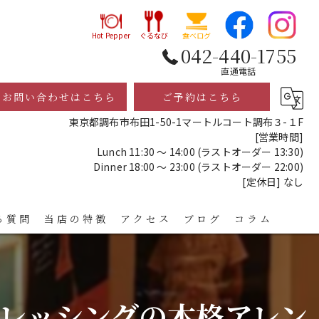
Hot Pepper
ぐるなび
食べログ
042-440-1755
直通電話
お問い合わせはこちら
ご予約はこちら
東京都調布市布田1-50-1マートルコート調布３-１F
[営業時間]
Lunch 11:30 ～ 14:00 (ラストオーダー 13:30)
Dinner 18:00 ～ 23:00 (ラストオーダー 22:00)
[定休日] なし
る質問
当店の特徴
アクセス
ブログ
コラム
レストラン
ディナー
レッシングの本格アレン