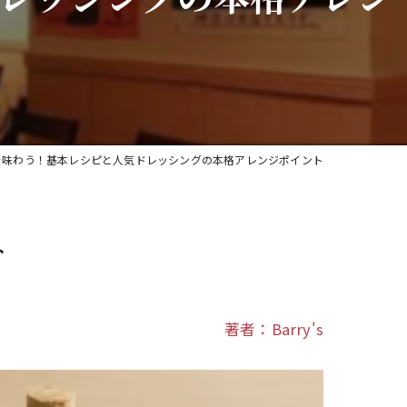
宴会
貸切
ワイン
を味わう！基本レシピと人気ドレッシングの本格アレンジポイント
ト
著者：Barry's