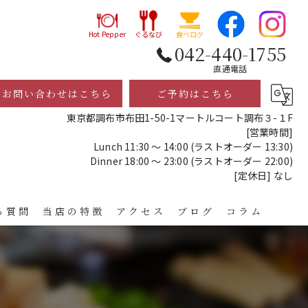
Hot Pepper
ぐるなび
食べログ
042-440-1755
直通電話
お問い合わせはこちら
ご予約はこちら
東京都調布市布田1-50-1マートルコート調布３-１F
[営業時間]
Lunch 11:30 ～ 14:00 (ラストオーダー 13:30)
Dinner 18:00 ～ 23:00 (ラストオーダー 22:00)
[定休日] なし
る質問
当店の特徴
アクセス
ブログ
コラム
レストラン
ディナー