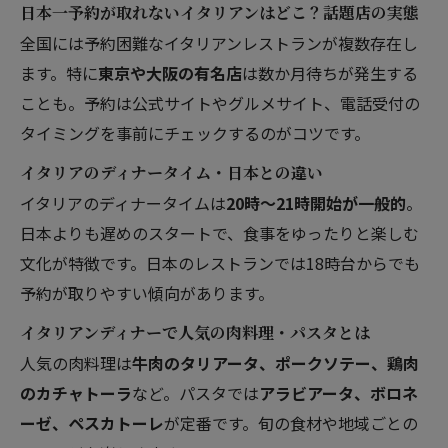
日本一予約が取れないイタリアンはどこ？話題店の実態
全国には予約困難なイタリアンレストランが複数存在し
ます。特に
東京や大阪の有名店
は数か月待ちが発生する
ことも。予約は公式サイトやグルメサイト、電話受付の
タイミングを事前にチェックするのがコツです。
イタリアのディナータイム・日本との違い
イタリアのディナータイムは
20時～21時開始が一般的
。
日本よりも遅めのスタートで、食事をゆったりと楽しむ
文化が特徴です。日本のレストランでは18時台からでも
予約が取りやすい傾向があります。
イタリアンディナーで人気の肉料理・パスタとは
人気の肉料理は
牛肉のタリアータ、ポークソテー、鶏肉
のカチャトーラ
など。パスタでは
アラビアータ、ボロネ
ーゼ、ペスカトーレ
が定番です。旬の食材や地域ごとの