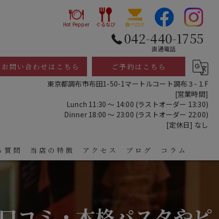
Hot Pepper
ぐるなび
食べログ
042-440-1755
直通電話
お問い合わせはこちら
ご予約はこちら
東京都調布市布田1-50-1マートルコート調布３-１F
[営業時間]
Lunch 11:30 ～ 14:00 (ラストオーダー 13:30)
Dinner 18:00 ～ 23:00 (ラストオーダー 22:00)
[定休日] なし
る質問
当店の特徴
アクセス
ブログ
コラム
レストラン
ディナー
口コミ・本格パスタやピ