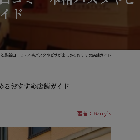
宴会
イド
貸切
ワイン
めと最新口コミ・本格パスタやピザが楽しめるおすすめ店舗ガイド
めるおすすめ店舗ガイド
著者：Barry's