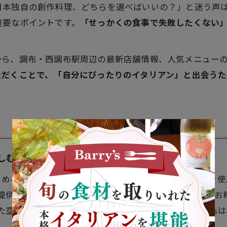
日本独自の創作料理、どちらを選べばいいの？」と迷う声
重要なポイントです。
「せっかくの食事で失敗したくない
から、調布・西調布駅周辺の最新店舗情報、人気メニュー
ただくことで、「自分にぴったりのイタリアン」と出会う
 Barry's
を楽しめるイタリアンレストランです。豊洲市場直送の鮮魚を
提供します。約60種類のワインを均一価格でご用意し、お
空間で、特別なひとときをお過ごしください。Barry'