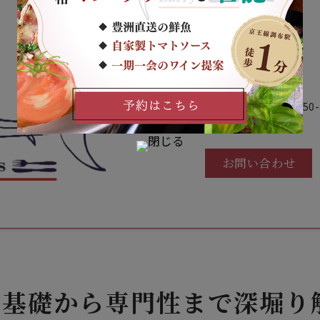
Barry's
〒182-0024
住所
東京都調布市布田1丁目50-1
電話
050-1807-6092
お問い合わせ
？基礎から専門性まで深堀り