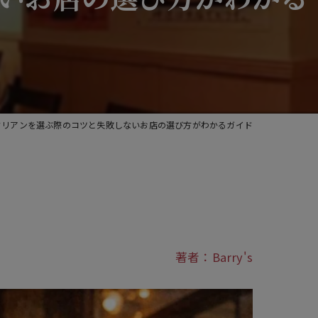
宴会
貸切
ワイン
タリアンを選ぶ際のコツと失敗しないお店の選び方がわかるガイド
著者：Barry's