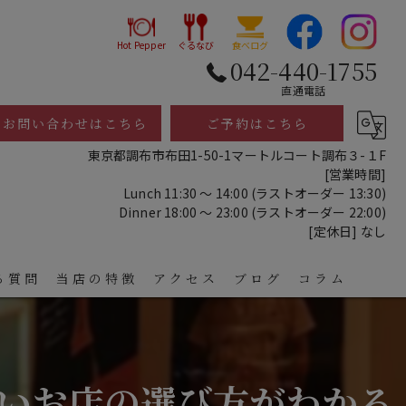
Hot Pepper
ぐるなび
食べログ
042-440-1755
直通電話
お問い合わせはこちら
ご予約はこちら
東京都調布市布田1-50-1マートルコート調布３-１F
[営業時間]
Lunch 11:30 ～ 14:00 (ラストオーダー 13:30)
Dinner 18:00 ～ 23:00 (ラストオーダー 22:00)
[定休日] なし
る質問
当店の特徴
アクセス
ブログ
コラム
レストラン
ディナー
いお店の選び方がわかる