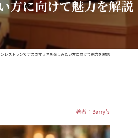
い方に向けて魅力を解説
宴会
貸切
ワイン
アンレストランでナスのマリネを楽しみたい方に向けて魅力を解説
著者：Barry's