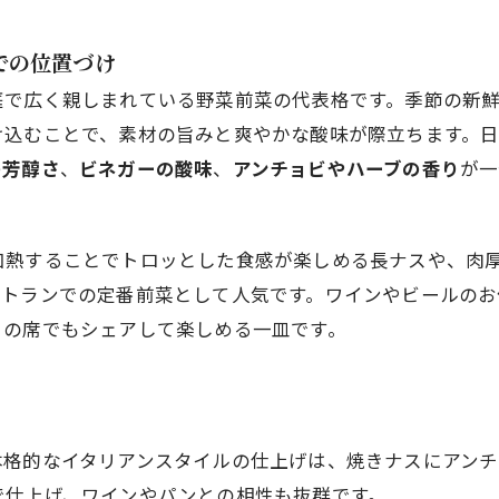
での位置づけ
庭で広く親しまれている野菜前菜の代表格です。季節の新
け込むことで、素材の旨みと爽やかな酸味が際立ちます。
の芳醇さ
、
ビネガーの酸味
、
アンチョビやハーブの香り
が一
加熱することでトロッとした食感が楽しめる長ナスや、肉
ストランでの定番前菜として人気です。ワインやビールの
りの席でもシェアして楽しめる一皿です。
本格的なイタリアンスタイルの仕上げは、焼きナスにアン
で仕上げ、ワインやパンとの相性も抜群です。