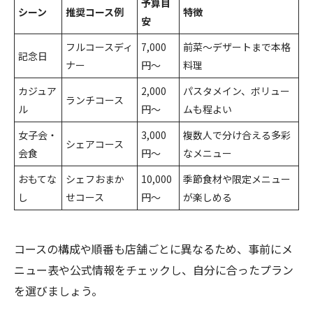
予算目
シーン
推奨コース例
特徴
安
フルコースディ
7,000
前菜～デザートまで本格
記念日
ナー
円～
料理
カジュア
2,000
パスタメイン、ボリュー
ランチコース
ル
円～
ムも程よい
女子会・
3,000
複数人で分け合える多彩
シェアコース
会食
円～
なメニュー
おもてな
シェフおまか
10,000
季節食材や限定メニュー
し
せコース
円～
が楽しめる
コースの構成や順番も店舗ごとに異なるため、事前にメ
ニュー表や公式情報をチェックし、自分に合ったプラン
を選びましょう。