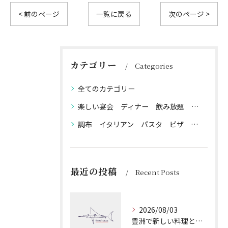
< 前のページ
一覧に戻る
次のページ >
カテゴリー
Categories
全てのカテゴリー
楽しい宴会 ディナー 飲み放題 貸切 歓送迎会 ワイン ビール ピザ パスタ 生ハム サラミ 貸切パーティー 送別会 歓迎会 各種ご宴会
調布 イタリアン パスタ ピザ 魚介 チーズ 生ハム 牛肉 ラム ジビエ 鹿肉 猪肉 ボロネーゼ ペスカトーレ デート 接待 宴会 貸切 飲み放題 ワイン 赤ワイン 白ワイン カジュアルワイン 高級ワイン スパークリングワイン ディナー ランチ 産直食材
最近の投稿
Recent Posts
2026/08/03
豊洲で新しい料理とワインを楽しむ魚介とジビエの魅力を徹底解説