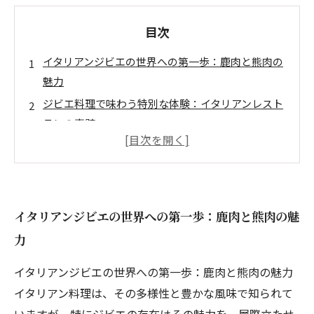
目次
イタリアンジビエの世界への第一歩：鹿肉と熊肉の
魅力
ジビエ料理で味わう特別な体験：イタリアンレスト
ランの真髄
野生の肉に込められた風味：イタリアンの技術が生
む極上の料理
ワインとの絶妙なペアリング：ジビエの風味を引き
立てる
イタリアンジビエの世界への第一歩：鹿肉と熊肉の魅
特別なひとときを演出する新鮮なジビエの魅力
力
こだわりの肉料理：牛肉、豚肉、鶏肉との融合
イタリアンジビエの世界への第一歩：鹿肉と熊肉の魅力
イタリアンの新たな楽しみ方：ジビエの旅を振り返
イタリアン料理は、その多様性と豊かな風味で知られて
る