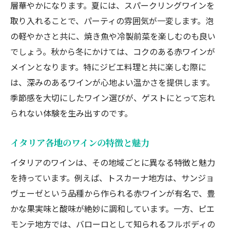
層華やかになります。夏には、スパークリングワインを
イタリアンウェディングにぴったりな装飾の提
取り入れることで、パーティの雰囲気が一変します。泡
案
の軽やかさと共に、焼き魚や冷製前菜を楽しむのも良い
ゲストが喜ぶウェディングパーティのサプライ
でしょう。秋から冬にかけては、コクのある赤ワインが
ズ
メインとなります。特にジビエ料理と共に楽しむ際に
シェフとの打ち合わせで作るオリジナルメニュ
は、深みのあるワインが心地よい温かさを提供します。
ー
季節感を大切にしたワイン選びが、ゲストにとって忘れ
音楽と照明で演出する特別な空間
られない体験を生み出すのです。
特別な一日を写真やビデオで記録する方法
忘れられないひとときを提供するイタリアンウェデ
イタリア各地のワインの特徴と魅力
ィングパーティの魅力
イタリアのワインは、その地域ごとに異なる特徴と魅力
ゲストが感動するウェディングパーティの演出
を持っています。例えば、トスカーナ地方は、サンジョ
一生の思い出に残るパーティのアイデア
ヴェーゼという品種から作られる赤ワインが有名で、豊
ホスピタリティあふれるスタッフのサービス
かな果実味と酸味が絶妙に調和しています。一方、ピエ
特別な日にふさわしい贅沢なメニュー
モンテ地方では、バローロとして知られるフルボディの