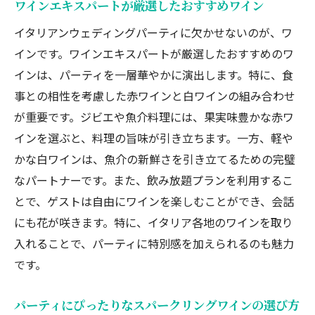
イタリアンならではのジビエ料理のレシピ
ワインエキスパートが厳選したおすすめワイン
ワインとの相性抜群なジビエ料理の楽しみ方
イタリアンウェディングパーティに欠かせないのが、ワ
ゲストに喜ばれるジビエ料理の提供方法
インです。ワインエキスパートが厳選したおすすめのワ
季節毎に楽しめるジビエ料理のバリエーション
インは、パーティを一層華やかに演出します。特に、食
シェフのこだわりが詰まったジビエメニューの
事との相性を考慮した赤ワインと白ワインの組み合わせ
紹介
が重要です。ジビエや魚介料理には、果実味豊かな赤ワ
新鮮な魚介を使った前菜で始まる特別なイタリアン
インを選ぶと、料理の旨味が引き立ちます。一方、軽や
ウェディングパーティ
かな白ワインは、魚介の新鮮さを引き立てるための完璧
新鮮な魚介を選ぶポイントとその調達方法
なパートナーです。また、飲み放題プランを利用するこ
前菜に最適な魚介レシピの紹介
とで、ゲストは自由にワインを楽しむことができ、会話
にも花が咲きます。特に、イタリア各地のワインを取り
ワインと一緒に楽しむ魚介前菜の提案
入れることで、パーティに特別感を加えられるのも魅力
ゲストを魅了する魚介前菜の盛り付けアイデア
です。
シーズンごとのおすすめ魚介前菜
魚介前菜とワインのペアリングガイド
パーティにぴったりなスパークリングワインの選び方
貸切で楽しむイタリアンウェディングパーティの贅