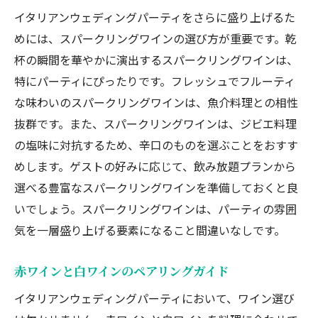
イタリアンウェディングパーティをさらに盛り上げるた
沢な宴会プラン
めには、スパークリングワインの選び方が重要です。乾
貸切パーティのメリットと楽しみ方
杯の瞬間を華やかに演出するスパークリングワインは、
プライベート空間でのイタリアン宴会の魅力
特にパーティにぴったりです。フレッシュでフルーティ
贅沢な食事とワインを楽しむプランの紹介
な味わいのスパークリングワインは、魚介料理との相性
ゲストに喜ばれる貸切パーティのアイデア
抜群です。また、スパークリングワインは、ジビエ料理
貸切パーティの成功ポイントと注意点
の塩味に対抗するため、辛口のものを選ぶことをおすす
オーダーメイドの宴会プランの提案
めします。ゲストの好みに応じて、飲み放題プランから
飲み放題プランで楽しむイタリアンウェディングパ
選べる豊富なスパークリングワインを準備しておくと良
ーティの絶品ワイン
いでしょう。スパークリングワインは、パーティの雰囲
飲み放題プランの魅力と楽しみ方
気を一層盛り上げる要素になること間違いなしです。
ワイン好き必見の飲み放題プランの選び方
飲み放題プランに含まれるおすすめワイン
赤ワインと白ワインのペアリングガイド
飲み放題で楽しむワインテイスティングのコツ
イタリアンウェディングパーティにおいて、ワイン選び
ゲストを満足させる飲み放題プランのポイント