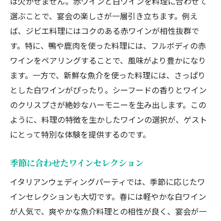
は欠かせません。赤ワインと白ワインを料理に合わせて
飲み放題プランが提供する特別なヴィンテージ
選ぶことで、宴会の楽しさが一層引き立ちます。例え
ワイン
ば、ジビエ料理にはコクのある赤ワインが相性抜群で
イタリアンウェディングパーティで味わうジビエと
す。特に、鴨や鹿肉を使った料理には、フルボディの赤
魚介の絶品料理
ワインをペアリングすることで、風味がより豊かになり
ジビエと魚介を使ったメインディッシュの紹介
ます。一方で、新鮮な魚介を使った料理には、さっぱり
ワインに合うジビエと魚介料理のレシピ
とした白ワインがぴったり。シーフードの香りとワイン
ゲストを驚かせるジビエと魚介のコースメニュ
のクリスプさが絶妙なハーモニーを生み出します。この
ー
ように、料理の特徴を生かしたワインの選択が、ゲスト
シェフおすすめのジビエと魚介の組み合わせ
にとって特別な体験を提供するのです。
ジビエと魚介のペアリングガイド
イタリアンウェディングにふさわしいジビエと
季節に合わせたワインセレクション
魚介の一皿
イタリアンウェディングパーティでは、季節に応じたワ
特別な一日を演出する貸切のイタリアンウェディン
インセレクションも大切です。春には軽やかな白ワイン
グパーティ
が人気で、爽やかな魚介料理との相性が良く、宴会が一
貸切パーティでの演出アイデア