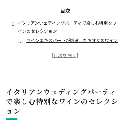
目次
イタリアンウェディングパーティで楽しむ特別なワ
インのセレクション
ワインエキスパートが厳選したおすすめワイン
パーティにぴったりなスパークリングワインの
選び方
赤ワインと白ワインのペアリングガイド
季節に合わせたワインセレクション
イタリア各地のワインの特徴と魅力
イタリアンウェディングパーティ
ゲストを驚かせる特別なヴィンテージワイン
で楽しむ特別なワインのセレクシ
ジビエ料理が彩るイタリアンウェディングパーティ
ョン
の魅力
ジビエ料理とは？その魅力と歴史