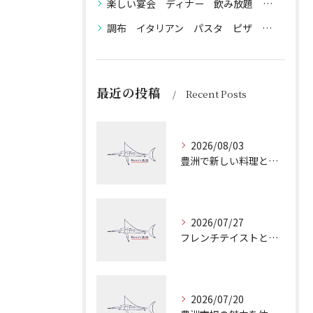
楽しい宴会 ディナー 飲み放題 貸切 歓送迎会 ワイン ビール ピザ パスタ 生ハム サラミ 貸切パーティー 送別会 歓迎会 各種ご宴会
調布 イタリアン パスタ ピザ 魚介 チーズ 生ハム 牛肉 ラム ジビエ 鹿肉 猪肉 ボロネーゼ ペスカトーレ デート 接待 宴会 貸切 飲み放題 ワイン 赤ワイン 白ワイン カジュアルワイン 高級ワイン スパークリングワイン ディナー ランチ 産直食材
最近の投稿
Recent Posts
2026/08/03
豊洲で新しい料理とワインを楽しむ魚介とジビエの魅力を徹底解説
2026/07/27
フレンチテイストとイタリアンが融合した東京都調布市入間町のコク深い料理とワイン体験ガイド
2026/07/20