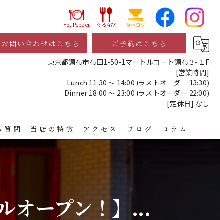
Hot Pepper
ぐるなび
食べログ
お問い合わせはこちら
ご予約はこちら
東京都調布市布田1-50-1マートルコート調布３-１F
[営業時間]
Lunch 11:30 ～ 14:00 (ラストオーダー 13:30)
Dinner 18:00 ～ 23:00 (ラストオーダー 22:00)
[定休日] なし
る質問
当店の特徴
アクセス
ブログ
コラム
レストラン
ディナー
ルオープン！】...
宴会