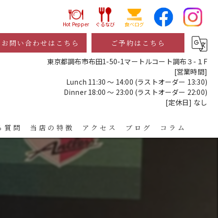
Hot Pepper
ぐるなび
食べログ
お問い合わせはこちら
ご予約はこちら
東京都調布市布田1-50-1マートルコート調布３-１F
[営業時間]
Lunch 11:30 ～ 14:00 (ラストオーダー 13:30)
Dinner 18:00 ～ 23:00 (ラストオーダー 22:00)
[定休日] なし
る質問
当店の特徴
アクセス
ブログ
コラム
レストラン
ディナー
！
宴会