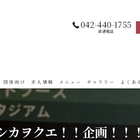
042-440-1755
直通電話
 団体向け
求人情報
メニュー
ギャラリー
よくあ
シカヲクエ！！企画！！