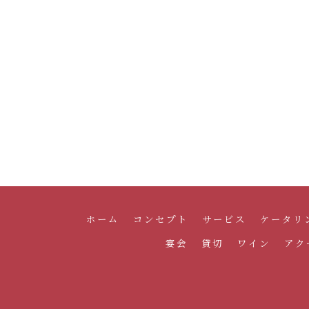
ホーム
コンセプト
サービス
ケータリ
宴会
貸切
ワイン
アク