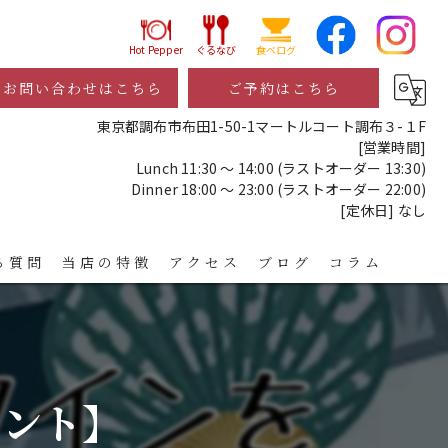
Hot Pepper
ぐるなび
食べログ
お問い合わせはこちら
ご予約はこちら
東京都調布市布田1-50-1マートルコート調布３-１F
[営業時間]
Lunch 11:30 ～ 14:00 (ラストオーダー 13:30)
Dinner 18:00 ～ 23:00 (ラストオーダー 22:00)
[定休日] なし
る質問
当店の特徴
アクセス
ブログ
コラム
レストラン
ディナー
イベント】
宴会