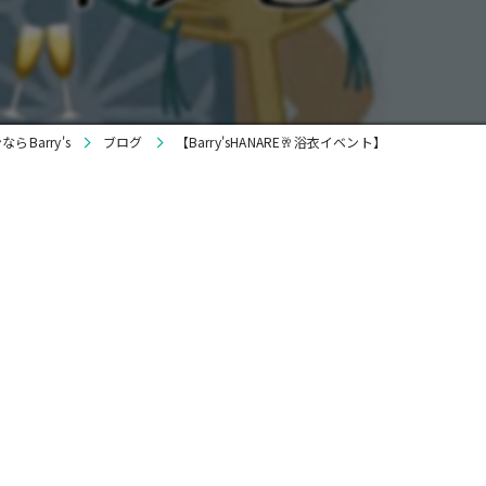
貸切
ワイン
Barry's
ブログ
【Barry'sHANARE🥂浴衣イベント】