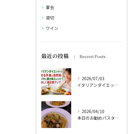
宴会
貸切
ワイン
最近の投稿
Recent Posts
2026/07/03
イタリアンダイエットで痩せる外食と自炊術〜選び方と置き換えレシピで美味しく満足度アップ
2026/04/10
本日のお勧めパスタは、シェフのきまぐれが光る特製ペペロンチー...