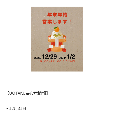
【UOTAKU🍣お席情報】
▪︎12月31日