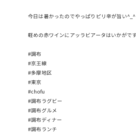
今日は暑かったのでやっぱりピリ辛が旨い^_^
軽めの赤ワインにアッラビアータはいかがで
#調布
#京王線
#多摩地区
#東京
#chofu
#調布ラグビー
#調布グルメ
#調布ディナー
#調布ランチ