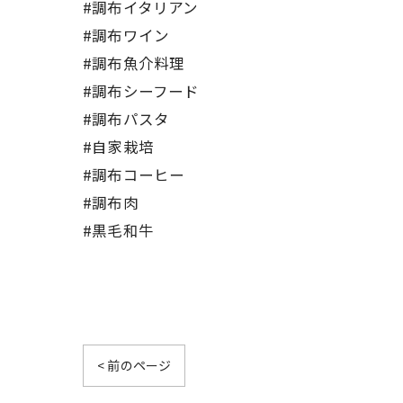
#調布イタリアン
#調布ワイン
#調布魚介料理
#調布シーフード
#調布パスタ
#自家栽培
#調布コーヒー
#調布肉
#黒毛和牛
< 前のページ