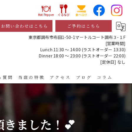
Hot Pepper
ぐるなび
食べログ
お問い合わせはこちら
ご予約はこちら
東京都調布市布田1-50-1マートルコート調布３-１F
[営業時間]
Lunch 11:30 ～ 14:00 (ラストオーダー 13:30)
Dinner 18:00 ～ 23:00 (ラストオーダー 22:00)
[定休日] なし
る質問
当店の特徴
アクセス
ブログ
コラム
レストラン
ディナー
きました！💕
宴会