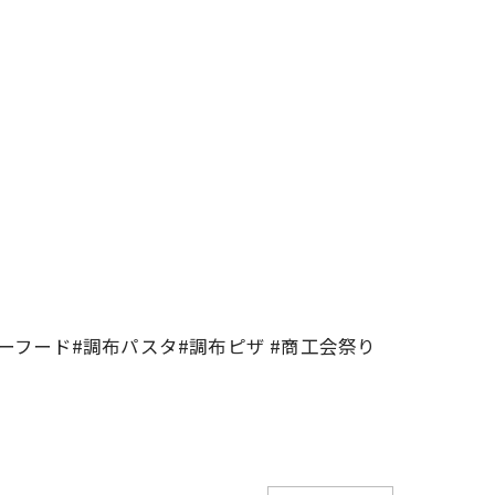
ーフード#調布パスタ#調布ピザ #商工会祭り