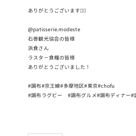
ありがとうございます🙇‍♀️
@patisserie.modeste
石巻観光協会の皆様
浜食さん
ラスタ－食糧の皆様
ありがとうございました！
#調布#京王線#多摩地区#東京#chofu
#調布ラグビー #調布グルメ#調布ディナー#