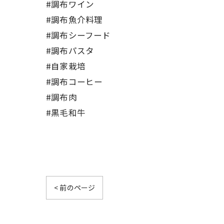
#調布ワイン
#調布魚介料理
#調布シーフード
#調布パスタ
#自家栽培
#調布コーヒー
#調布肉
#黒毛和牛
< 前のページ