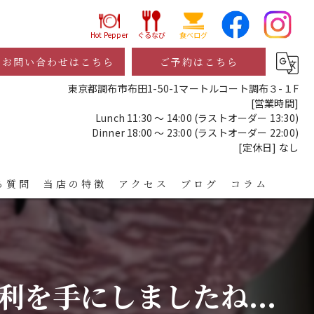
Hot Pepper
ぐるなび
食べログ
お問い合わせはこちら
ご予約はこちら
東京都調布市布田1-50-1マートルコート調布３-１F
[営業時間]
Lunch 11:30 ～ 14:00 (ラストオーダー 13:30)
Dinner 18:00 ～ 23:00 (ラストオーダー 22:00)
[定休日] なし
る質問
当店の特徴
アクセス
ブログ
コラム
レストラン
ディナー
を手にしましたね...
宴会