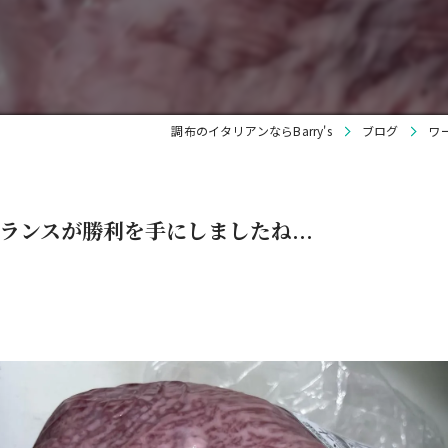
調布のイタリアンならBarry's
ブログ
ワ
ンスが勝利を手にしましたね...